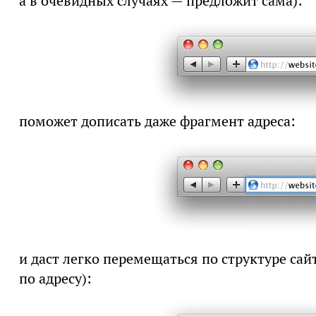
а в очевидных случаях — предложит сама):
поможет дописать даже фрагмент адреса:
и даст легко перемещаться по структуре са
по адресу):